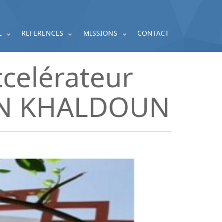
L
REFERENCES
MISSIONS
CONTACT
ccelérateur
 IBN KHALDOUN